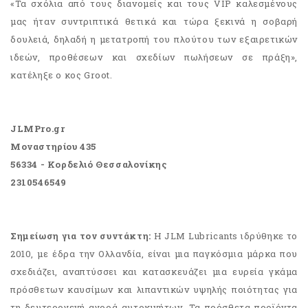
«Τα σχόλια από τους διανομείς και τους VIP καλεσμένους
μας ήταν συντριπτικά θετικά και τώρα ξεκινά η σοβαρή
δουλειά, δηλαδή η μετατροπή του πλούτου των εξαιρετικών
ιδεών, προθέσεων και σχεδίων πωλήσεων σε πράξη»,
κατέληξε ο κος Groot.
JLMPro.gr
Μοναστηρίου 435
56334 - Κορδελιό Θεσσαλονίκης
2310546549
Σημείωση για τον συντάκτη:
Η JLM Lubricants ιδρύθηκε το
2010, με έδρα την Ολλανδία, είναι μια παγκόσμια μάρκα που
σχεδιάζει, αναπτύσσει και κατασκευάζει μια ευρεία γκάμα
πρόσθετων καυσίμων και λιπαντικών υψηλής ποιότητας για
τη δευτερογενή αγορά αυτοκινήτων. Τα πρόσθετα προϊόντα