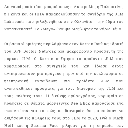
Διανομείς από τόσο μακριά όπως η Αυστραλία, η Παλαιστίνη,
η Γκάνα και οι ΗΠΑ παρακολούθησαν το συνέδριο της JLM
Lubricants που φιλοξενήθηκε στην Ολλανδία - την έδρα του
κατασκευαστή. Το «Μεγαλώνουμε Μαζί» ήταν το κύριο θέμα.
Οι βασικοί ομιλητές περιλάμβαναν τον Darren Darling, ιδρυτή
του DPF Doctor Network και μακροχρόνιο πρεσβευτή της
μάρκας JLM. Ο Darren συζήτησε τα προϊόντα JLM που
χρησιμοποιεί στο συνεργείο του και έδωσε στους
αντιπροσώπους μια πρόγευση πριν από την κυκλοφορία σε
ηλεκτρονική εκπαίδευση για προϊόντα JLM που
αναπτύχθηκαν πρόσφατα, για τους διανομείς της JLM και
τους πελάτες τους. Η διεθνής αρθρογράφος, κορυφαία σε
πωλήσεις σε θέματα μάρκετινγκ Dee Blick παρουσίασε ένα
masterclass για το πώς οι διανομείς θα μπορούσαν να
αυξήσουν τις πωλήσεις τους στο JLM το 2023, ενώ ο Mark
Hoff και η Sabrina Pace μίλησαν για τη σημασία των